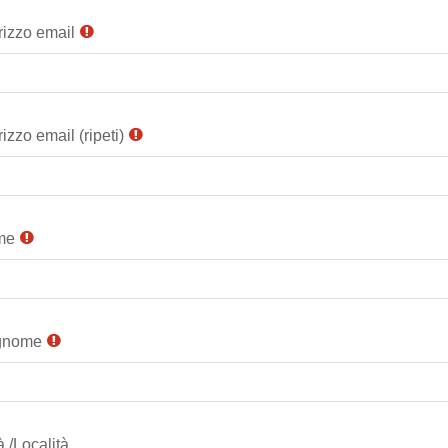
rizzo email
rizzo email (ripeti)
me
gnome
à /Località