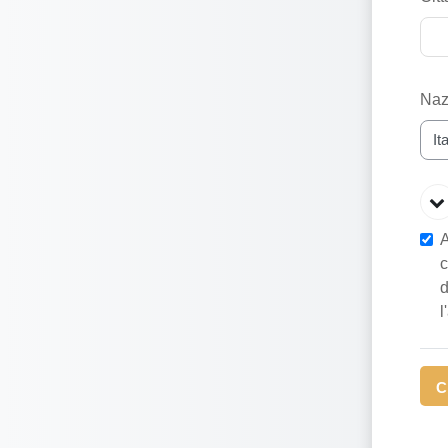
Naz
Info
Info
A
c
d
l