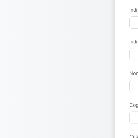
Indi
Indi
No
Co
Citt