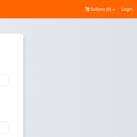
Italiano ‎(it)‎
Login