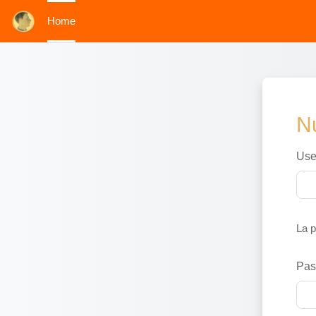
Home
Vai al contenuto principale
N
Use
La p
Pas