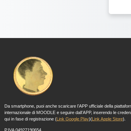
Da smartphone,
puoi anche scaricare l'APP ufficiale della piattafo
internazionale di MOODLE e seguire dall'APP, inserendo le credenz
qui in fase di registrazione (
Link Google Play
)(
Link Apple Store
).
P.IVA 04927190654