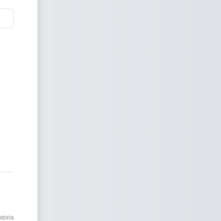
"
toria