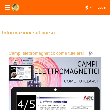
Login
Vai al contenuto principale
Informazioni sul corso
Campi elettromagnetici: come tutelarsi