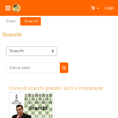
Login
Vai al contenuto principale
Corsi
Scacchi
Scacchi
Categorie di corso
Cerca corsi
Cerca corsi
Corso di scacchi gratuito: da 0 a Principiante