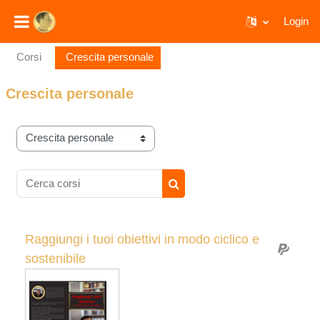
Login
Vai al contenuto principale
Corsi
Crescita personale
Crescita personale
Categorie di corso
Cerca corsi
Cerca corsi
Raggiungi i tuoi obiettivi in modo ciclico e
sostenibile